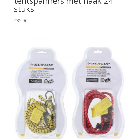
tentspanners met haak 24
stuks
€
35.96