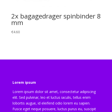
2x bagagedrager spinbinder 8
mm
€
4.60
Lorem ipsum
Lorem ipsum dolor sit amet, consectetur adipiscing
elit. Sed pulvinar, leo et luctus iaculis, tellus enim
lobortis augue, id eleifend odio lorem eu sapien.
Fusce eget neque posuere, luctus purus eu, suscipit