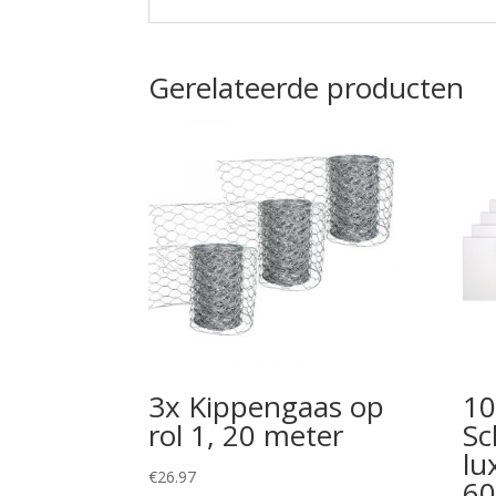
Gerelateerde producten
3x Kippengaas op
10
rol 1, 20 meter
Sc
lu
€
26.97
60