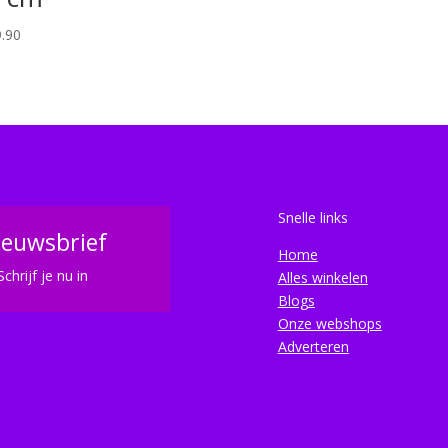
.90
Snelle links
ieuwsbrief
Home
Schrijf je nu in
Alles winkelen
Blogs
Onze webshops
Adverteren