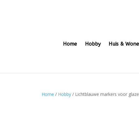
Home
Hobby
Huis & Won
Home
/
Hobby
/ Lichtblauwe markers voor glaz