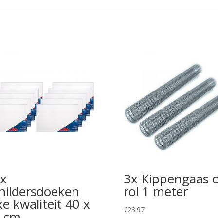
x
3x Kippengaas 
hildersdoeken
rol 1 meter
xe kwaliteit 40 x
€
23.97
 cm