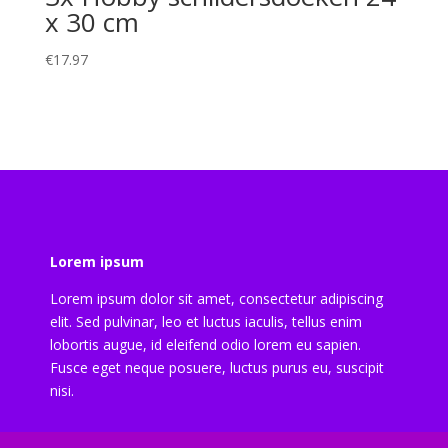
x 30 cm
€
17.97
Lorem ipsum
Lorem ipsum dolor sit amet, consectetur adipiscing
elit. Sed pulvinar, leo et luctus iaculis, tellus enim
lobortis augue, id eleifend odio lorem eu sapien.
Fusce eget neque posuere, luctus purus eu, suscipit
nisi.