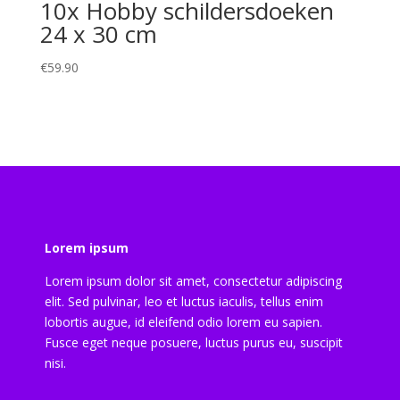
10x Hobby schildersdoeken
24 x 30 cm
€
59.90
Lorem ipsum
Lorem ipsum dolor sit amet, consectetur adipiscing
elit. Sed pulvinar, leo et luctus iaculis, tellus enim
lobortis augue, id eleifend odio lorem eu sapien.
Fusce eget neque posuere, luctus purus eu, suscipit
nisi.