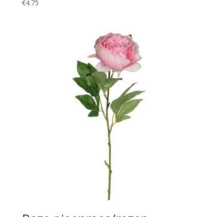
€
4.75