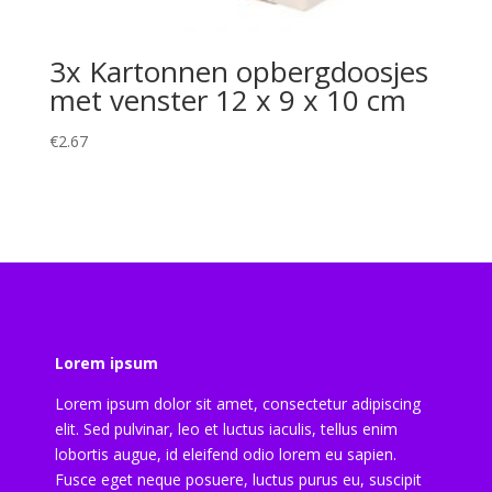
3x Kartonnen opbergdoosjes
met venster 12 x 9 x 10 cm
€
2.67
Lorem ipsum
Lorem ipsum dolor sit amet, consectetur adipiscing
elit. Sed pulvinar, leo et luctus iaculis, tellus enim
lobortis augue, id eleifend odio lorem eu sapien.
Fusce eget neque posuere, luctus purus eu, suscipit