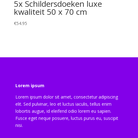
5x Schildersdoeken luxe
kwaliteit 50 x 70 cm
€
54.95
Lorem ipsum
Lorem ipsum dolor sit amet, consectetur adipiscing
elit. Sed pulvinar, leo et luctus iaculis, tellus enim
lobortis augue, id eleifend odio lorem eu sapien.
Fusce eget neque posuere, luctus purus eu, suscipit
nisi.