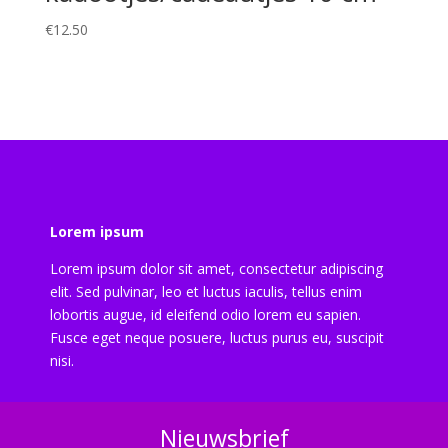
€
12.50
Lorem ipsum
Lorem ipsum dolor sit amet, consectetur adipiscing
elit. Sed pulvinar, leo et luctus iaculis, tellus enim
lobortis augue, id eleifend odio lorem eu sapien.
Fusce eget neque posuere, luctus purus eu, suscipit
nisi.
Nieuwsbrief