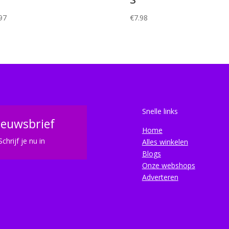
97
€
7.98
Snelle links
ieuwsbrief
Home
Schrijf je nu in
Alles winkelen
Blogs
Onze webshops
Adverteren