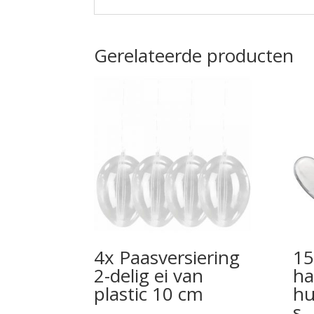
Gerelateerde producten
4x Paasversiering
15
2-delig ei van
ha
plastic 10 cm
hu
s