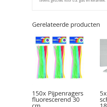
tevens geschikt voor o.a. glas en keramiek.
Gerelateerde producten
150x Pijpenragers
5x
fluorescerend 30
sc
cm
18