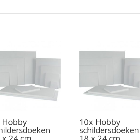
 Hobby
10x Hobby
hildersdoeken
schildersdoeken
 x 24 cm
18 x 24 cm