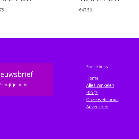
75
€
47.50
Snelle links
ieuwsbrief
Home
Schrijf je nu in
Alles winkelen
Blogs
Onze webshops
Adverteren