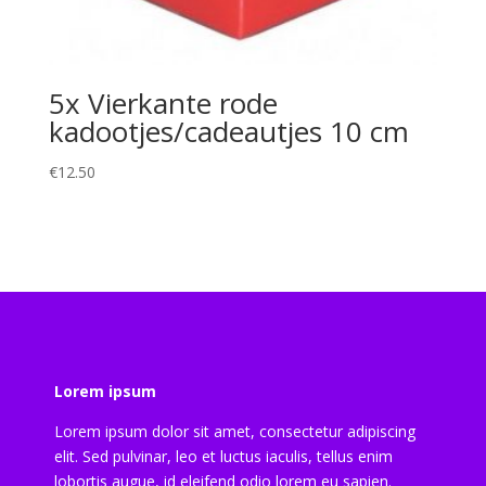
5x Vierkante rode
kadootjes/cadeautjes 10 cm
€
12.50
Lorem ipsum
Lorem ipsum dolor sit amet, consectetur adipiscing
elit. Sed pulvinar, leo et luctus iaculis, tellus enim
lobortis augue, id eleifend odio lorem eu sapien.