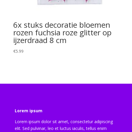
6x stuks decoratie bloemen
rozen fuchsia roze glitter op
ijzerdraad 8 cm
€
5.99
Lorem ipsum
Lorem ipsum dolor sit amet, consectetur adipiscing
elit. Sed pulvinar, leo et luctus iaculis, tellus enim