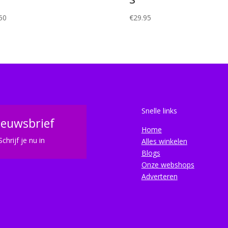
50
€
29.95
Snelle links
ieuwsbrief
Home
Schrijf je nu in
Alles winkelen
Blogs
Onze webshops
Adverteren