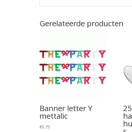
Gerelateerde producten
Banner letter Y
25
mettalic
ha
hu
€
0.75
s