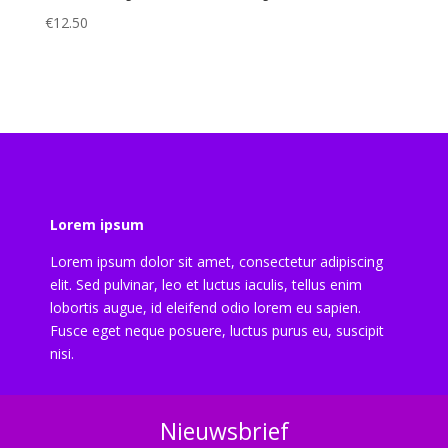
€
12.50
Lorem ipsum
Lorem ipsum dolor sit amet, consectetur adipiscing
elit. Sed pulvinar, leo et luctus iaculis, tellus enim
lobortis augue, id eleifend odio lorem eu sapien.
Fusce eget neque posuere, luctus purus eu, suscipit
nisi.
Nieuwsbrief