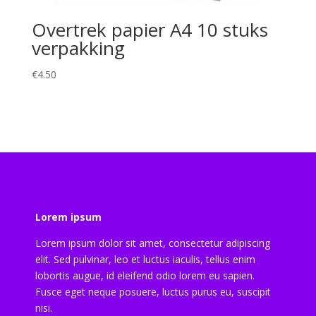
Overtrek papier A4 10 stuks
verpakking
€
4.50
Lorem ipsum
Lorem ipsum dolor sit amet, consectetur adipiscing
elit. Sed pulvinar, leo et luctus iaculis, tellus enim
lobortis augue, id eleifend odio lorem eu sapien.
Fusce eget neque posuere, luctus purus eu, suscipit
nisi.