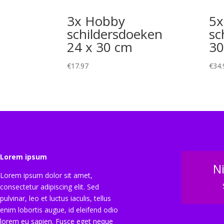
3x Hobby
5x
schildersdoeken
sc
24 x 30 cm
30
€
17.97
€
34.
Lorem ipsum
N
Lorem ipsum dolor sit amet,
consectetur adipiscing elit. Sed
pulvinar, leo et luctus iaculis, tellus
enim lobortis augue, id eleifend odio
lorem eu sapien. Fusce eget neque