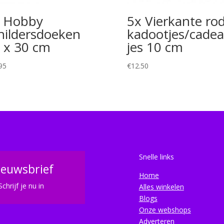
 Hobby
5x Vierkante ro
hildersdoeken
kadootjes/cadea
 x 30 cm
jes 10 cm
95
€
12.50
Snelle links
ieuwsbrief
Home
Schrijf je nu in
Alles winkelen
Blogs
Onze webshops
Adverteren