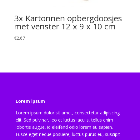
3x Kartonnen opbergdoosjes
met venster 12 x 9 x 10 cm
€
2.67
Lorem ipsum
Lorem ipsum dolor sit amet, consectetur adipiscing
elit. Sed pulvinar, leo et luctus iaculis, tellus enim
lobortis augue, id eleifend odio lorem eu sapien.
Fusce eget neque posuere, luctus purus eu, suscipit