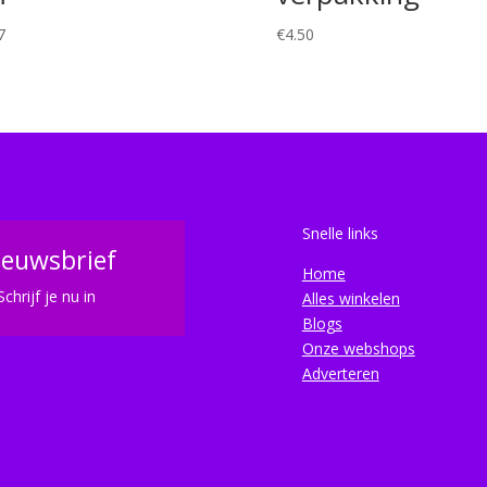
7
€
4.50
Snelle links
ieuwsbrief
Home
Schrijf je nu in
Alles winkelen
Blogs
Onze webshops
Adverteren