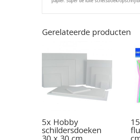
papier. Super de luxe schetsboek/opschrijfb
Gerelateerde producten
5x Hobby
15
schildersdoeken
fl
30 x 30 cm
c