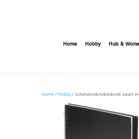
Home
Hobby
Huis & Won
Home
/
Hobby
/ Schetsboek/tekenboek zwart A4 