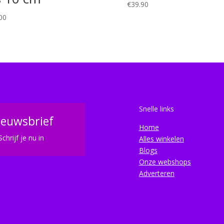
€
39.90
00
Snelle links
ieuwsbrief
Home
Schrijf je nu in
Alles winkelen
Blogs
Onze webshops
Adverteren