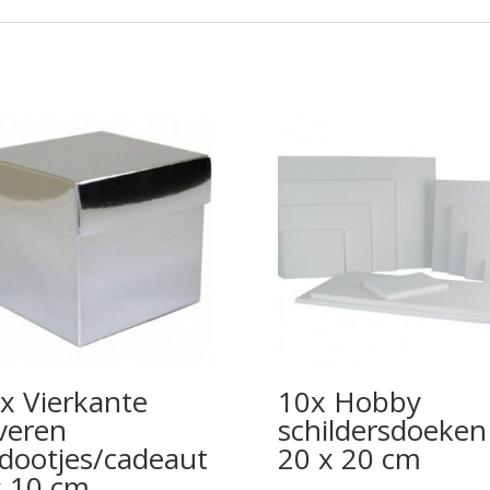
x Vierkante
10x Hobby
lveren
schildersdoeken
dootjes/cadeaut
20 x 20 cm
s 10 cm