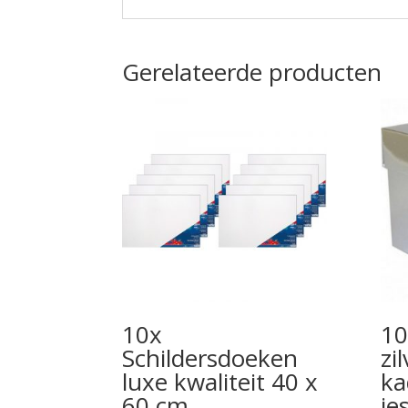
Gerelateerde producten
10x
10
Schildersdoeken
zi
luxe kwaliteit 40 x
ka
60 cm
je