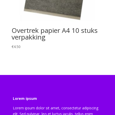
Overtrek papier A4 10 stuks
verpakking
€
4.50
Lorem ipsum
Lorem ipsum dolor sit amet, consectetur adipiscing
elit. Sed pulvinar, leo et luctus iaculis, tellus enim