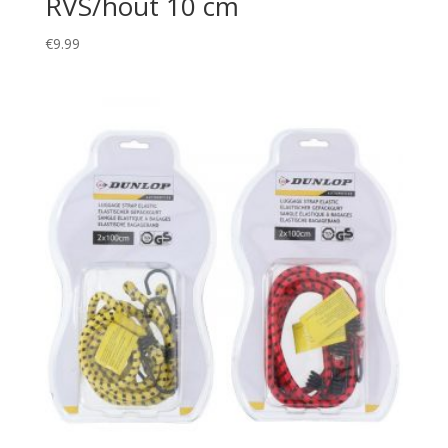
RVS/hout 10 cm
€
9.99