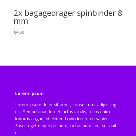
2x bagagedrager spinbinder 8
mm
€
4.60
Lorem ipsum
Lorem ipsum dolor sit amet, consectetur adipiscing
elit. Sed pulvinar, leo et luctus iaculis, tellus enim
lobortis augue, id eleifend odio lorem eu sapien.
Fusce eget neque posuere, luctus purus eu, suscipit
nisi.