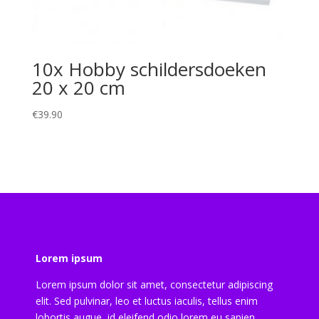
10x Hobby schildersdoeken
20 x 20 cm
€
39.90
Lorem ipsum
Lorem ipsum dolor sit amet, consectetur adipiscing
elit. Sed pulvinar, leo et luctus iaculis, tellus enim
lobortis augue, id eleifend odio lorem eu sapien.