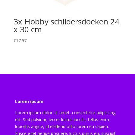
3x Hobby schildersdoeken 24
x 30 cm
€
17.97
Lorem ipsum
Lorem ipsum dolor sit amet, consectetur adipiscing
elit. Sed pulvinar, leo et luctus iaculis, tellus enim
lobortis augue, id eleifend odio lorem eu sapien.
Fusce eget neque posuere, luctus purus eu, suscipit