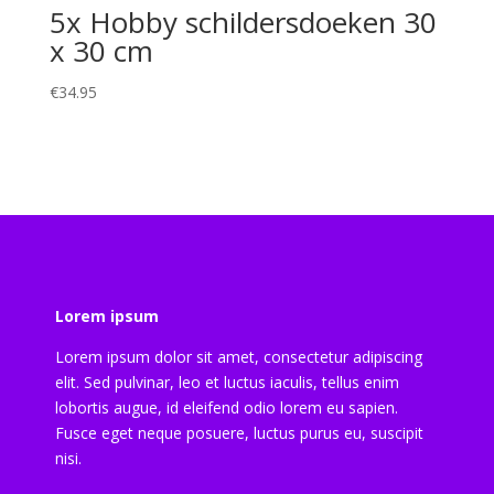
5x Hobby schildersdoeken 30
x 30 cm
€
34.95
Lorem ipsum
Lorem ipsum dolor sit amet, consectetur adipiscing
elit. Sed pulvinar, leo et luctus iaculis, tellus enim
lobortis augue, id eleifend odio lorem eu sapien.
Fusce eget neque posuere, luctus purus eu, suscipit
nisi.