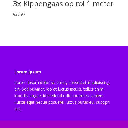
3x Kippengaas op rol 1 meter
€
23.97
Lorem ipsum
Lorem ipsum dolor sit amet, consectetur adipiscing
elit. Sed pulvinar, leo et luctus iaculis, tellus enim
lobortis augue, id eleifend odio lorem eu sapien.
Fusce eget neque posuere, luctus purus eu, suscipit
nisi.