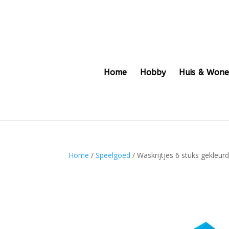
Home
Hobby
Huis & Won
Home
/
Speelgoed
/ Waskrijtjes 6 stuks gekleur