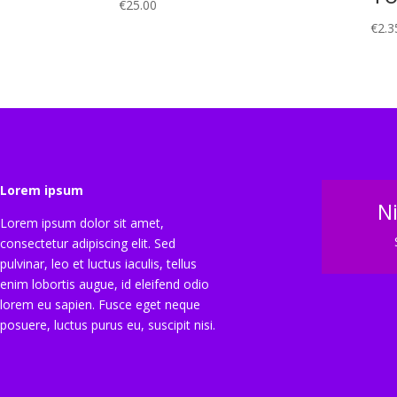
€
25.00
€
2.3
Lorem ipsum
N
Lorem ipsum dolor sit amet,
consectetur adipiscing elit. Sed
pulvinar, leo et luctus iaculis, tellus
enim lobortis augue, id eleifend odio
lorem eu sapien. Fusce eget neque
posuere, luctus purus eu, suscipit nisi.