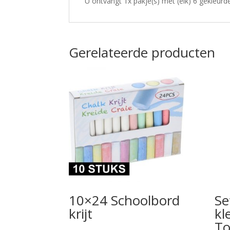
U ontvangt 1x pakje(s) met (elk) 6 gekleurde
Gerelateerde producten
10×24 Schoolbord
Se
krijt
kl
To