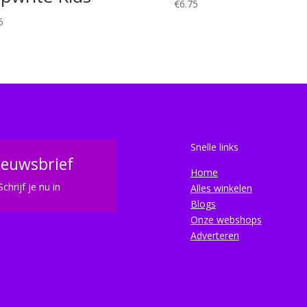
€
6.75
5
Snelle links
ieuwsbrief
Home
Schrijf je nu in
Alles winkelen
Blogs
Onze webshops
Adverteren