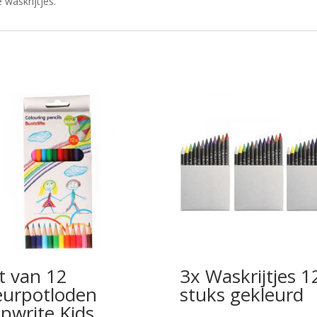
 waskrijtjes.
t van 12
3x Waskrijtjes 1
eurpotloden
stuks gekleurd
pwrite Kids