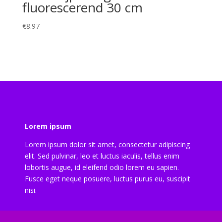
fluorescerend 30 cm
€
8.97
Lorem ipsum
Lorem ipsum dolor sit amet, consectetur adipiscing
elit. Sed pulvinar, leo et luctus iaculis, tellus enim
lobortis augue, id eleifend odio lorem eu sapien.
Fusce eget neque posuere, luctus purus eu, suscipit
nisi.