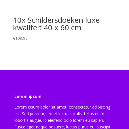
10x Schildersdoeken luxe
kwaliteit 40 x 60 cm
€
109.90
Lorem ipsum
Lorem ipsum dolor sit amet, consectetur adipiscing
elit. Sed pulvinar, leo et luctus iaculis, tellus enim
lobortis augue, id eleifend odio lorem eu sapien.
Fusce eget neque posuere, luctus purus eu, suscipit