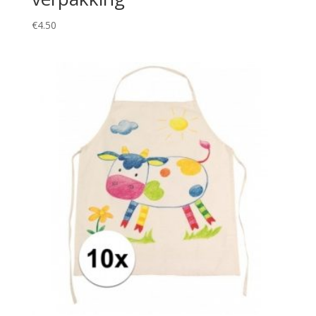
€
4.50