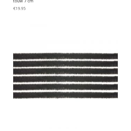
touw 7 cm
€
19.95