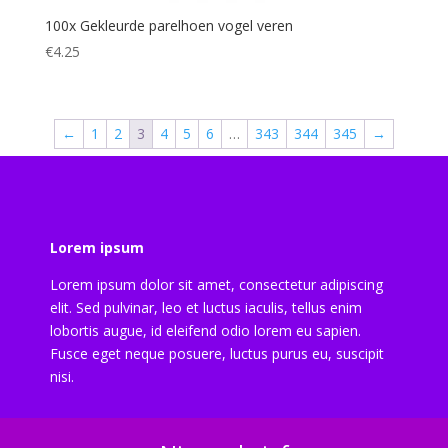
100x Gekleurde parelhoen vogel veren
€
4.25
←
1
2
3
4
5
6
…
343
344
345
→
Lorem ipsum
Lorem ipsum dolor sit amet, consectetur adipiscing
elit. Sed pulvinar, leo et luctus iaculis, tellus enim
lobortis augue, id eleifend odio lorem eu sapien.
Fusce eget neque posuere, luctus purus eu, suscipit
nisi.