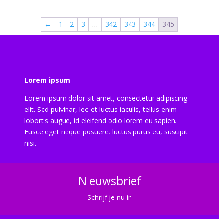
←
1
2
3
…
342
343
344
345
Lorem ipsum
Lorem ipsum dolor sit amet, consectetur adipiscing
elit. Sed pulvinar, leo et luctus iaculis, tellus enim
lobortis augue, id eleifend odio lorem eu sapien.
Fusce eget neque posuere, luctus purus eu, suscipit
nisi.
Nieuwsbrief
Schrijf je nu in