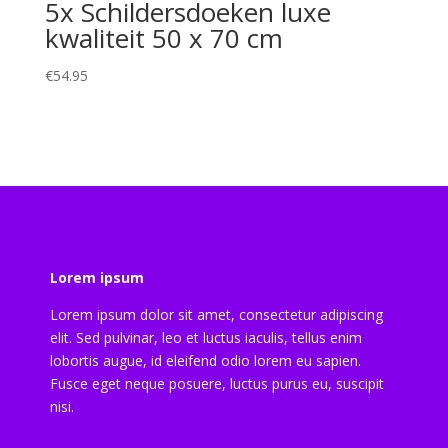
5x Schildersdoeken luxe
kwaliteit 50 x 70 cm
€
54.95
Lorem ipsum
Lorem ipsum dolor sit amet, consectetur adipiscing
elit. Sed pulvinar, leo et luctus iaculis, tellus enim
lobortis augue, id eleifend odio lorem eu sapien.
Fusce eget neque posuere, luctus purus eu, suscipit
nisi.