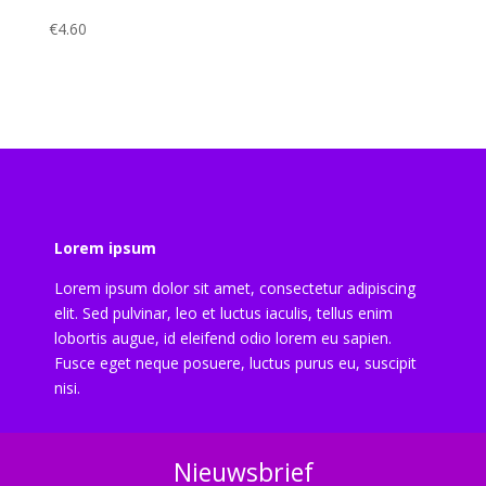
€
4.60
Lorem ipsum
Lorem ipsum dolor sit amet, consectetur adipiscing
elit. Sed pulvinar, leo et luctus iaculis, tellus enim
lobortis augue, id eleifend odio lorem eu sapien.
Fusce eget neque posuere, luctus purus eu, suscipit
nisi.
Nieuwsbrief