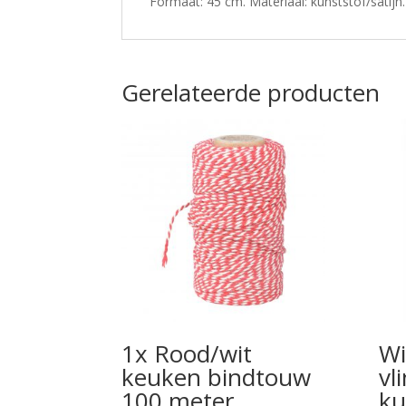
Formaat: 45 cm. Materiaal: kunststof/satijn.
Gerelateerde producten
1x Rood/wit
Wi
keuken bindtouw
vl
100 meter
ku