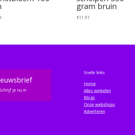
m
gram bruin
9
€
11.97
Snelle links
ieuwsbrief
Home
Schrijf je nu in
Alles winkelen
Blogs
Onze webshops
Adverteren