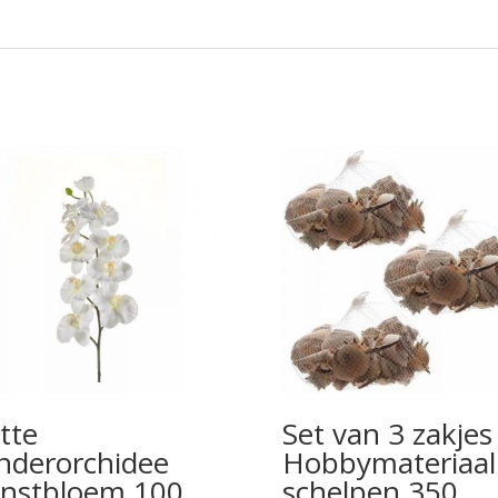
tte
Set van 3 zakjes
inderorchidee
Hobbymateriaal
nstbloem 100
schelpen 350