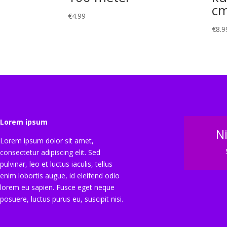
c
€
4.99
€
8.9
Lorem ipsum
N
Lorem ipsum dolor sit amet,
consectetur adipiscing elit. Sed
pulvinar, leo et luctus iaculis, tellus
enim lobortis augue, id eleifend odio
lorem eu sapien. Fusce eget neque
posuere, luctus purus eu, suscipit nisi.