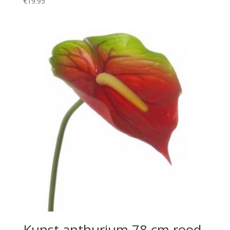
€
19.95
Kunst anthurium 78 cm rood