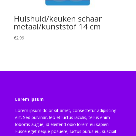
Huishuid/keuken schaar
metaal/kunststof 14 cm
€
2.99
Lorem ipsum
Lorem ipsum dolor sit amet, consectetur adipiscing
elit. Sed pulvinar, leo et luctus iaculis, tellus enim
lobortis augue, id eleifend odio lorem eu sapien.
Fusce eget neque posuere, luctus purus eu, suscipit