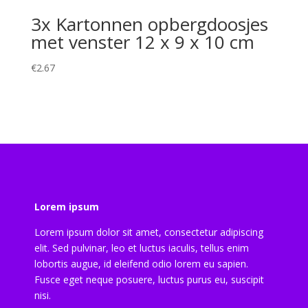
3x Kartonnen opbergdoosjes
met venster 12 x 9 x 10 cm
€
2.67
Lorem ipsum
Lorem ipsum dolor sit amet, consectetur adipiscing
elit. Sed pulvinar, leo et luctus iaculis, tellus enim
lobortis augue, id eleifend odio lorem eu sapien.
Fusce eget neque posuere, luctus purus eu, suscipit
nisi.