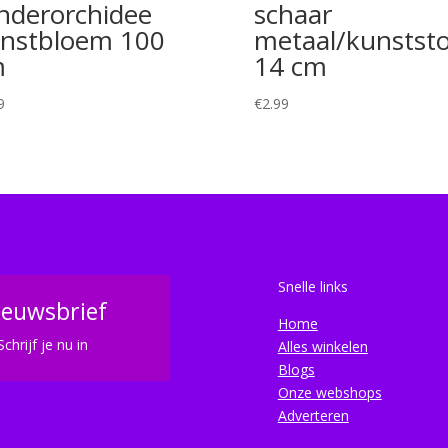
inderorchidee
schaar
nstbloem 100
metaal/kunststo
m
14 cm
9
€
2.99
Snelle links
ieuwsbrief
Home
Schrijf je nu in
Alles winkelen
Blogs
Onze webshops
Adverteren