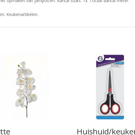
 het opmaken van jampotten. Aantal stuks: 1x. Totaal aantal meter:
n. Keukenartikelen.
tte
Huishuid/keuke