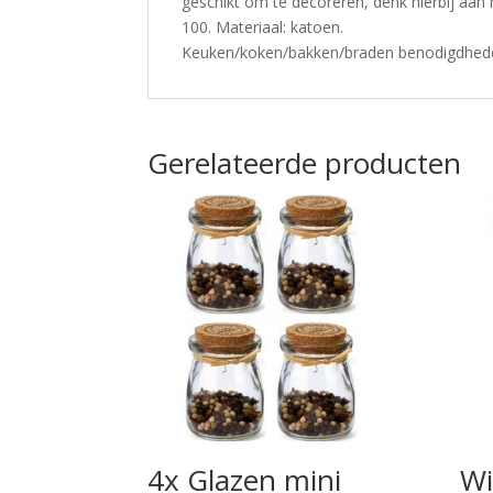
geschikt om te decoreren, denk hierbij aan
100. Materiaal: katoen.
Keuken/koken/bakken/braden benodigdhede
Gerelateerde producten
4x Glazen mini
Wi