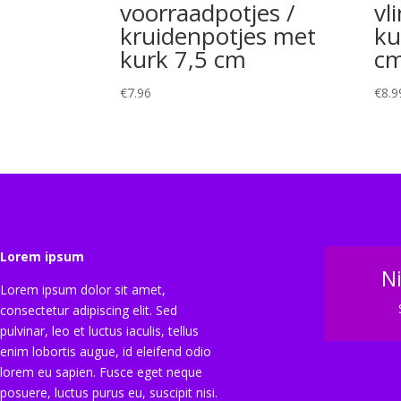
voorraadpotjes /
vl
kruidenpotjes met
ku
kurk 7,5 cm
c
€
7.96
€
8.9
Lorem ipsum
N
Lorem ipsum dolor sit amet,
consectetur adipiscing elit. Sed
pulvinar, leo et luctus iaculis, tellus
enim lobortis augue, id eleifend odio
lorem eu sapien. Fusce eget neque
posuere, luctus purus eu, suscipit nisi.