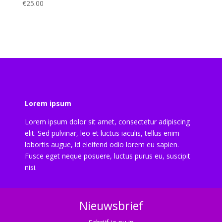
€
25.00
Lorem ipsum
Lorem ipsum dolor sit amet, consectetur adipiscing
elit. Sed pulvinar, leo et luctus iaculis, tellus enim
lobortis augue, id eleifend odio lorem eu sapien.
Fusce eget neque posuere, luctus purus eu, suscipit
nisi.
Nieuwsbrief