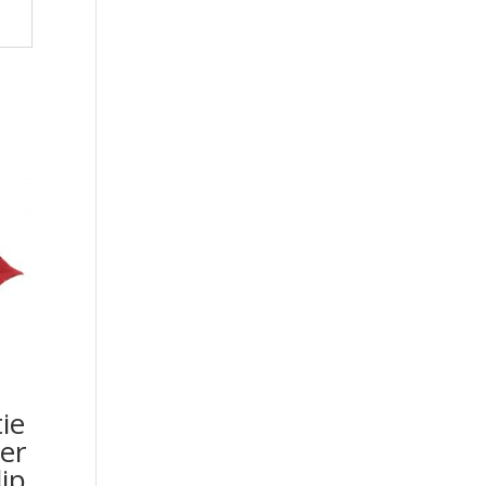
ie
er
lip