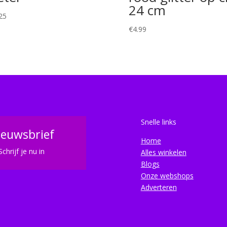
24 cm
25
€
4.99
Snelle links
ieuwsbrief
Home
Schrijf je nu in
Alles winkelen
Blogs
Onze webshops
Adverteren