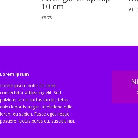
10 cm
€
11.
€
5.75
Lorem ipsum
N
Lorem ipsum dolor sit amet,
consectetur adipiscing elit. Sed
pulvinar, leo et luctus iaculis, tellus
enim lobortis augue, id eleifend odio
lorem eu sapien. Fusce eget neque
posuere, luctus purus eu, suscipit nisi.