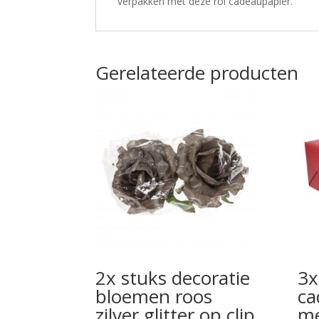
verpakken met deze rol cadeaupapier.
Gerelateerde producten
2x stuks decoratie
3x
bloemen roos
ca
zilver glitter op clip
me