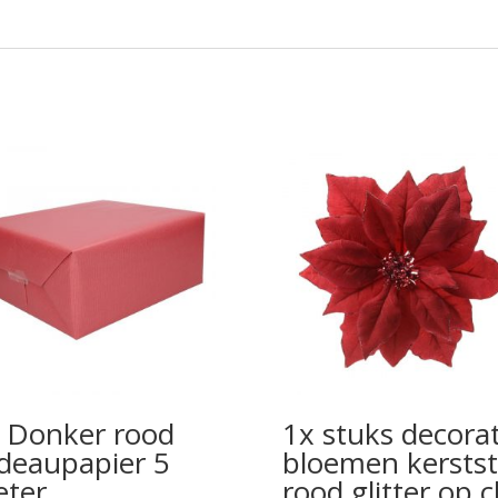
 Donker rood
1x stuks decorat
deaupapier 5
bloemen kerstst
ter
rood glitter op c