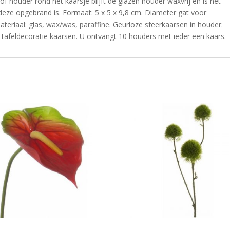
 houder rond het kaarsje blijft de glazen houder waxvrij en is het
eze opgebrand is. Formaat: 5 x 5 x 9,8 cm. Diameter gat voor
ateriaal: glas, wax/was, paraffine. Geurloze sfeerkaarsen in houder.
tafeldecoratie kaarsen. U ontvangt 10 houders met ieder een kaars.