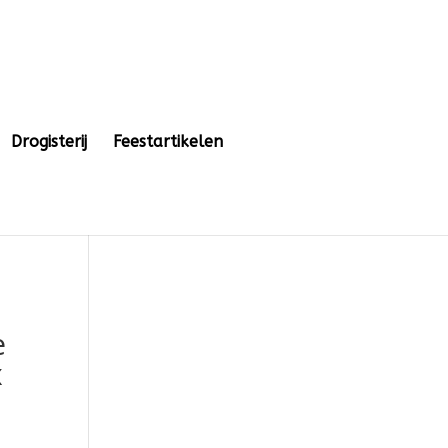
Drogisterij
Feestartikelen
e
x