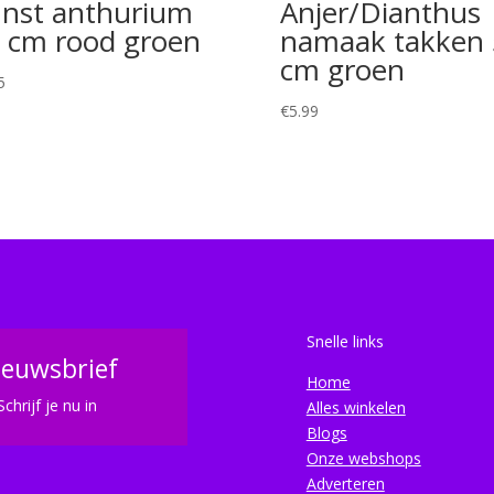
nst anthurium
Anjer/Dianthus
 cm rood groen
namaak takken 
cm groen
5
€
5.99
Snelle links
ieuwsbrief
Home
Schrijf je nu in
Alles winkelen
Blogs
Onze webshops
Adverteren