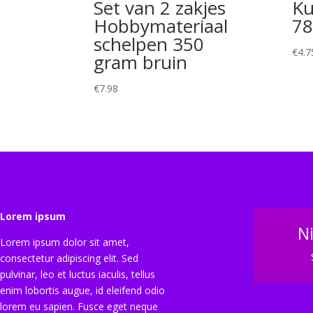
Set van 2 zakjes
Ku
Hobbymateriaal
78
schelpen 350
€
4.7
gram bruin
€
7.98
Lorem ipsum
N
Lorem ipsum dolor sit amet,
consectetur adipiscing elit. Sed
pulvinar, leo et luctus iaculis, tellus
enim lobortis augue, id eleifend odio
lorem eu sapien. Fusce eget neque