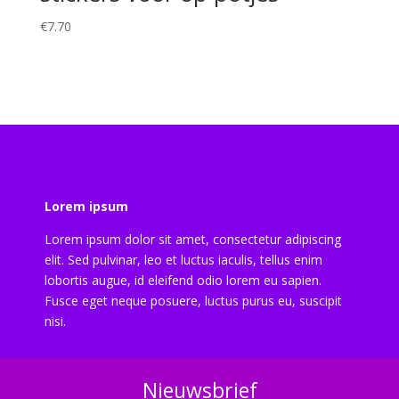
€
7.70
Lorem ipsum
Lorem ipsum dolor sit amet, consectetur adipiscing
elit. Sed pulvinar, leo et luctus iaculis, tellus enim
lobortis augue, id eleifend odio lorem eu sapien.
Fusce eget neque posuere, luctus purus eu, suscipit
nisi.
Nieuwsbrief