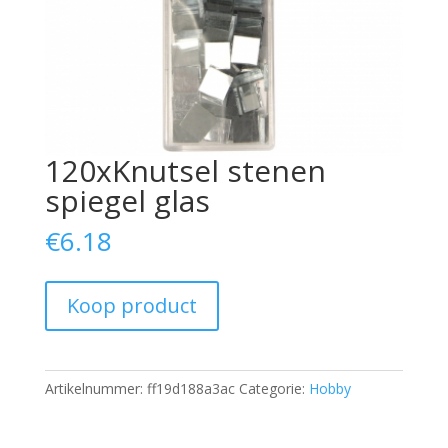
120xKnutsel stenen
spiegel glas
€
6.18
Koop product
Artikelnummer:
ff19d188a3ac
Categorie:
Hobby