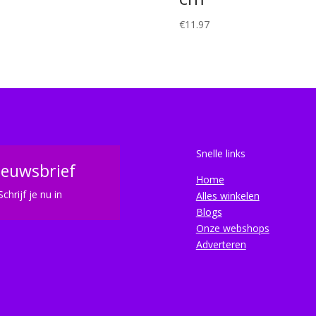
€
11.97
Snelle links
ieuwsbrief
Home
Schrijf je nu in
Alles winkelen
Blogs
Onze webshops
Adverteren