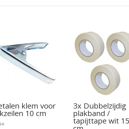
talen klem voor
3x Dubbelzijdig
kzeilen 10 cm
plakband /
tapijttape wit 1
94
cm