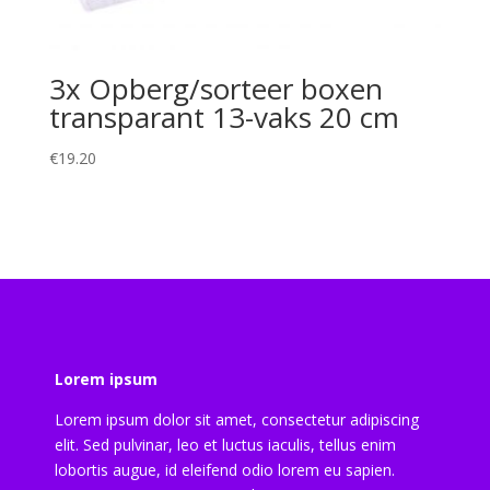
3x Opberg/sorteer boxen
transparant 13-vaks 20 cm
€
19.20
Lorem ipsum
Lorem ipsum dolor sit amet, consectetur adipiscing
elit. Sed pulvinar, leo et luctus iaculis, tellus enim
lobortis augue, id eleifend odio lorem eu sapien.