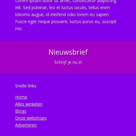
Lorem ipsum dolor sit amet, consectetur adipiscing
elit. Sed pulvinar, leo et luctus iaculis, tellus enim
lobortis augue, id eleifend odio lorem eu sapien.
Fusce eget neque posuere, luctus purus eu, suscipit
nisi.
Nieuwsbrief
Schrijf je nu in
Snelle links
Home
Alles winkelen
Blogs
Onze webshops
Adverteren