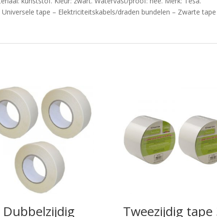
teriaal: kunststof. Kleur: zwart. Watervast/proof: nee. Merk: Tesa.
Universele tape – Elektriciteitskabels/draden bundelen – Zwarte tape
 Dubbelzijdig
Tweezijdig tape