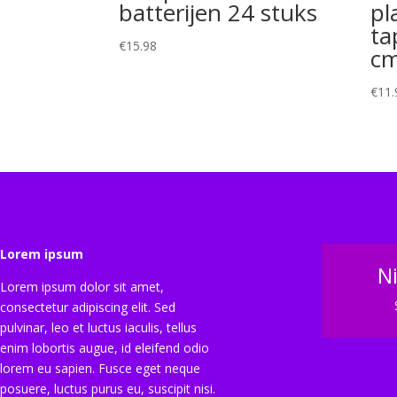
batterijen 24 stuks
pl
ta
€
15.98
c
€
11.
Lorem ipsum
N
Lorem ipsum dolor sit amet,
consectetur adipiscing elit. Sed
pulvinar, leo et luctus iaculis, tellus
enim lobortis augue, id eleifend odio
lorem eu sapien. Fusce eget neque
posuere, luctus purus eu, suscipit nisi.