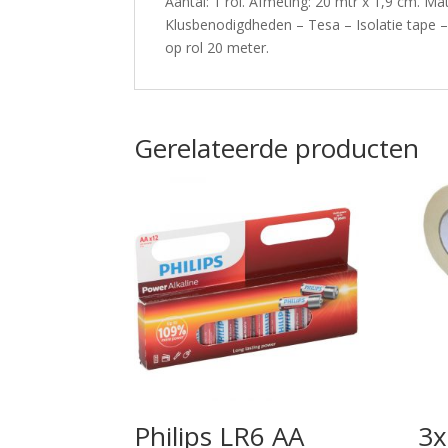
Aantal: 1 rol. Afmeting: 20 mtr x 1,9 cm. Ma
Klusbenodigdheden – Tesa – Isolatie tape – 
op rol 20 meter.
Gerelateerde producten
Philips LR6 AA
3x