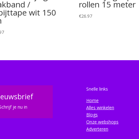
akband /
rollen 15 meter
pijttape wit 150
€
26.97
m
97
Snelle links
ieuwsbrief
Home
Schrijf je nu in
Alles winkelen
Blogs
Onze webshops
Adverteren