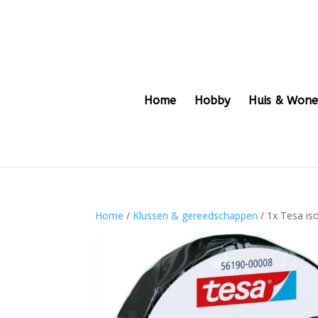
Home
Hobby
Huis & Won
Home
/
Klussen & gereedschappen
/ 1x Tesa is