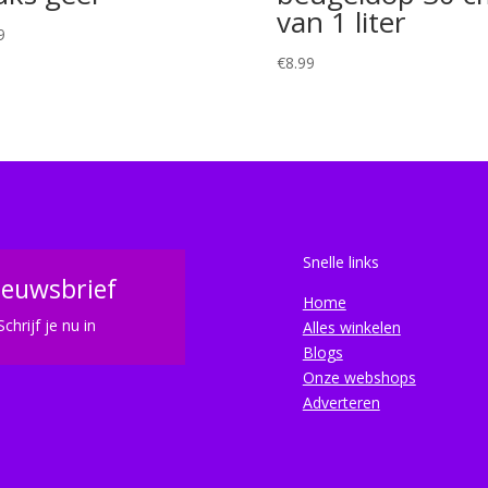
van 1 liter
9
€
8.99
Snelle links
ieuwsbrief
Home
Schrijf je nu in
Alles winkelen
Blogs
Onze webshops
Adverteren