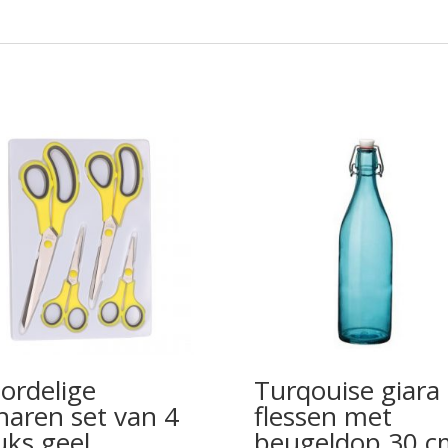
ordelige
Turqouise giara
haren set van 4
flessen met
uks geel
beugeldop 30 c