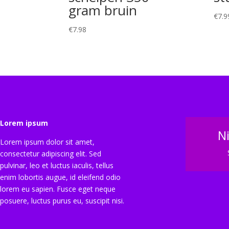
gram bruin
€
7.9
€
7.98
Lorem ipsum
N
Lorem ipsum dolor sit amet,
consectetur adipiscing elit. Sed
pulvinar, leo et luctus iaculis, tellus
enim lobortis augue, id eleifend odio
lorem eu sapien. Fusce eget neque
posuere, luctus purus eu, suscipit nisi.