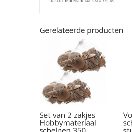
105 cm. Materiaal: kunststof/zijde.
Gerelateerde producten
Set van 2 zakjes
Vo
Hobbymateriaal
sc
schelpen 350
st