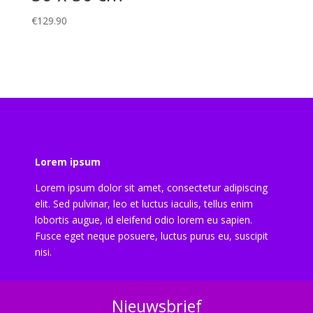
€
129.90
Lorem ipsum
Lorem ipsum dolor sit amet, consectetur adipiscing
elit. Sed pulvinar, leo et luctus iaculis, tellus enim
lobortis augue, id eleifend odio lorem eu sapien.
Fusce eget neque posuere, luctus purus eu, suscipit
nisi.
Nieuwsbrief