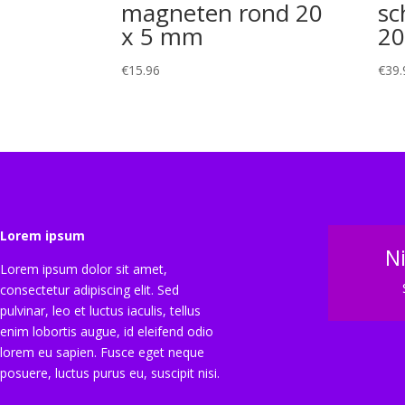
magneten rond 20
sc
x 5 mm
20
€
15.96
€
39.
Lorem ipsum
N
Lorem ipsum dolor sit amet,
consectetur adipiscing elit. Sed
pulvinar, leo et luctus iaculis, tellus
enim lobortis augue, id eleifend odio
lorem eu sapien. Fusce eget neque
posuere, luctus purus eu, suscipit nisi.