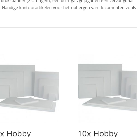
rukspanner (2 U-ringen), een duimgat/grijpgat en een vervangbaar
cm. Handige kantoorartikelen voor het opbergen van documenten zoals
x Hobby
10x Hobby