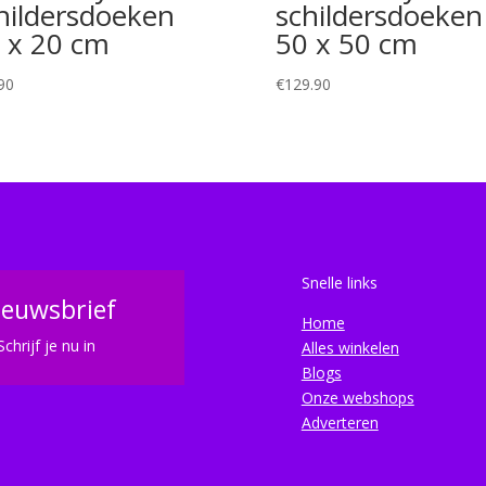
hildersdoeken
schildersdoeken
 x 20 cm
50 x 50 cm
90
€
129.90
Snelle links
ieuwsbrief
Home
Schrijf je nu in
Alles winkelen
Blogs
Onze webshops
Adverteren