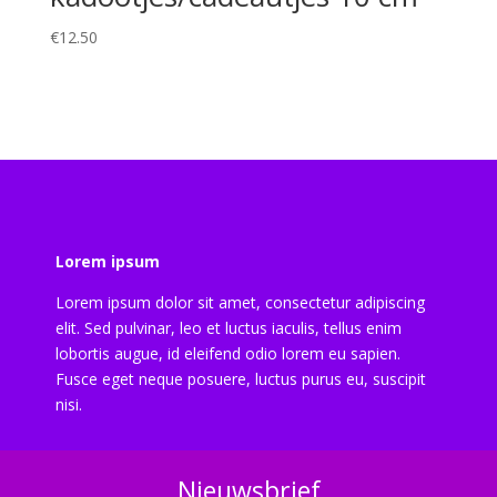
€
12.50
Lorem ipsum
Lorem ipsum dolor sit amet, consectetur adipiscing
elit. Sed pulvinar, leo et luctus iaculis, tellus enim
lobortis augue, id eleifend odio lorem eu sapien.
Fusce eget neque posuere, luctus purus eu, suscipit
nisi.
Nieuwsbrief