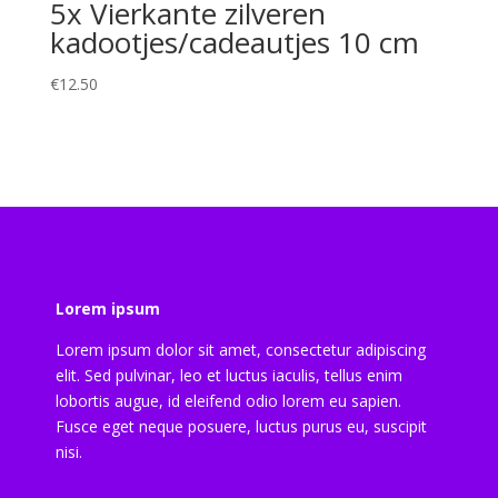
5x Vierkante zilveren
kadootjes/cadeautjes 10 cm
€
12.50
Lorem ipsum
Lorem ipsum dolor sit amet, consectetur adipiscing
elit. Sed pulvinar, leo et luctus iaculis, tellus enim
lobortis augue, id eleifend odio lorem eu sapien.
Fusce eget neque posuere, luctus purus eu, suscipit
nisi.