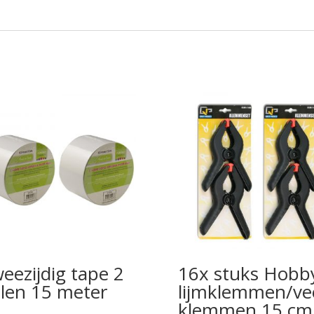
eezijdig tape 2
16x stuks Hobb
llen 15 meter
lijmklemmen/ve
klemmen 15 cm