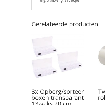
lang. U ontvangt 3 rolletjes.
Gerelateerde producten
3x Opberg/sorteer
Tw
boxen transparant
ro
13-vaks 20 cm