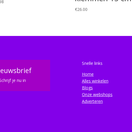
98
€
26.00
Snelle links
ieuwsbrief
Home
Schrijf je nu in
Alles winkelen
Blogs
Onze webshops
Adverteren