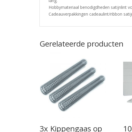
lang.
Hobbymateriaal benodigdheden satijnlint v
Cadeauverpakkingen cadeaulint/ribbon satij
Gerelateerde producten
3x Kippengaas op
10