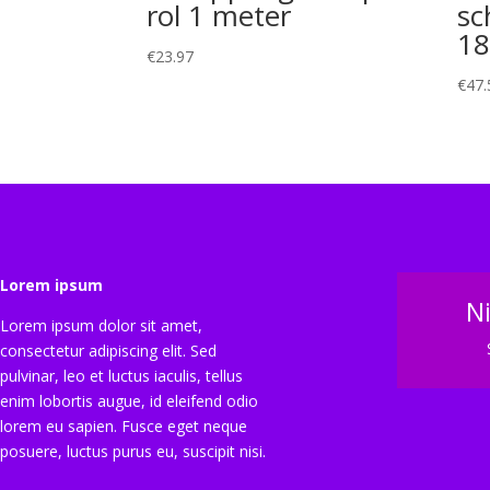
rol 1 meter
sc
18
€
23.97
€
47.
Lorem ipsum
N
Lorem ipsum dolor sit amet,
consectetur adipiscing elit. Sed
pulvinar, leo et luctus iaculis, tellus
enim lobortis augue, id eleifend odio
lorem eu sapien. Fusce eget neque
posuere, luctus purus eu, suscipit nisi.