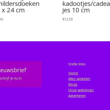
hildersdoeken
kadootjes/cadea
 x 24 cm
jes 10 cm
50
€
12.50
Snelle links
ieuwsbrief
Home
Schrijf je nu in
Alles winkelen
Blogs
Onze webshops
Adverteren